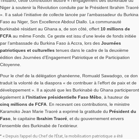
Tindano, cette contribution illustre « l’engagement des Burkinabè du
Niger à soutenir la Révolution conduite par le Président Ibrahim Traoré
». Il a salué l’initiative de collecte lancée par l’ambassadeur du Burkina
Faso au Niger, Son Excellence Abdoul Diallo. La communauté
burkinabè résidant au Ghana a, de son côté, offert
10 millions de
FCFA
au même Fonds. Ce geste est issu d’une levée de fonds initiée
par l’ambassade du Burkina Faso à Accra, lors des
Journées
patriotiques et culturelles
tenues dans le cadre de la deuxième
édition des Journées d’Engagement Patriotique et de Participation
Citoyenne.
Pour le chef de la délégation ghanéenne, Romuald Sawadogo, ce don
traduit la volonté de la diaspora « de contribuer à l’effort de paix et de
développement ». Il a ajouté que les Burkinabè du Ghana participeront
également à
l’Initiative présidentielle Faso Mêbo
, à hauteur de
cinq millions de FCFA
. En recevant ces contributions, le ministre
Karamoko Jean Marie Traoré a exprimé la gratitude du
Président du
Faso
, le capitaine
Ibrahim Traoré
, et du gouvernement envers
l’ensemble des Burkinabè de l’extérieur.
« Depuis l’appel du Chef de l’État, la mobilisation patriotique a été