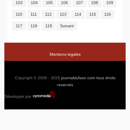
103
104
105
106
107
108
109
110
111
112
113
114
115
116
117
118
119
Suivant
Mentions legales
Copyright © 2008 - 2026
journaldufaso.com
tous droits
reservés
Développé par