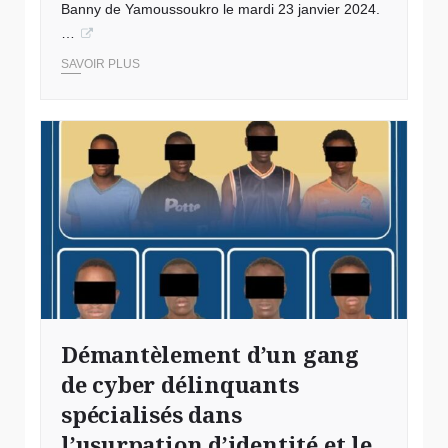
Banny de Yamoussoukro le mardi 23 janvier 2024.
…
SAVOIR PLUS
Crédit photo minutes.Bf
Démantèlement d’un gang
de cyber délinquants
spécialisés dans
l’usurpation d’identité et le