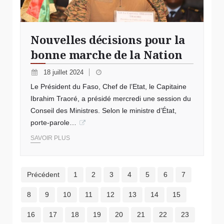
Nouvelles décisions pour la
bonne marche de la Nation
18 juillet 2024
Le Président du Faso, Chef de l’Etat, le Capitaine
Ibrahim Traoré, a présidé mercredi une session du
Conseil des Ministres. Selon le ministre d’État,
porte-parole…
SAVOIR PLUS
Précédent
1
2
3
4
5
6
7
8
9
10
11
12
13
14
15
16
17
18
19
20
21
22
23