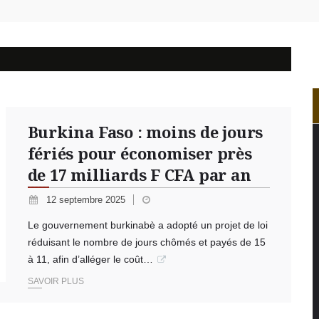
du 5 août : Ibrahim Traoré appelle à faire de la Révolution progressis
: l’ALP ratifie le protocole de Montréal 2014 pour renforcer la 
n du 4 août : Ibrahim Traoré appelle à une mobilisation totale 
Burkina Faso : moins de jours
fériés pour économiser près
de 17 milliards F CFA par an
12 septembre 2025
Le gouvernement burkinabè a adopté un projet de loi
réduisant le nombre de jours chômés et payés de 15
à 11, afin d’alléger le coût…
SAVOIR PLUS