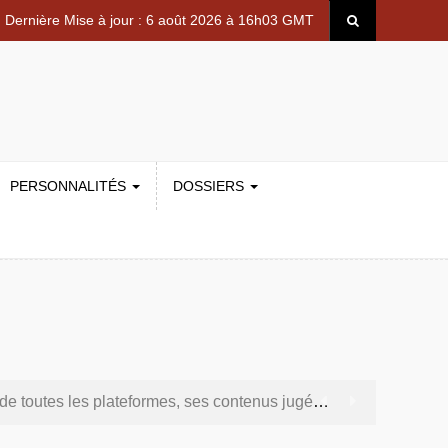
Dernière Mise à jour : 6 août 2026 à 16h03 GMT
PERSONNALITÉS
DOSSIERS
eformes, ses contenus jugés contraires aux bonnes mœurs
 matière de leadership et de gouvernance sécuritaire