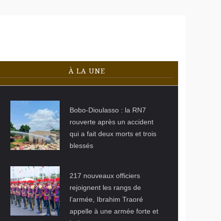
te populaire le socle de la souveraineté nationale
sécurité aérienne
pour la souveraineté nationale
À LA UNE
© WAKAT
SERA.com
Bobo-Dioulasso : la RN7
rouverte après un accident
qui a fait deux morts et trois
blessés
© Le Faso.net
217 nouveaux officiers
rejoignent les rangs de
l’armée, Ibrahim Traoré
appelle à une armée forte et