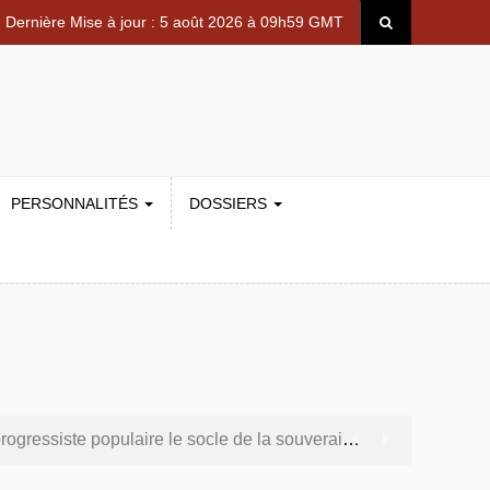
Dernière Mise à jour : 5 août 2026 à 09h59 GMT
PERSONNALITÉS
DOSSIERS
te populaire le socle de la souveraineté nationale
sécurité aérienne