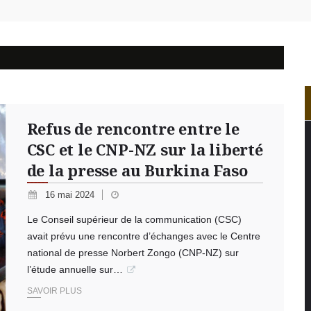
n du 4 août : Ibrahim Traoré appelle à une mobilisation totale 
 : la VIDEO-verbalisation enregistre plus de 1 000 infractions 
: une usine de farine de blé à 3,1 milliards FCFA en constructio
Refus de rencontre entre le
CSC et le CNP-NZ sur la liberté
de la presse au Burkina Faso
16 mai 2024
Le Conseil supérieur de la communication (CSC)
avait prévu une rencontre d’échanges avec le Centre
national de presse Norbert Zongo (CNP-NZ) sur
l’étude annuelle sur…
SAVOIR PLUS