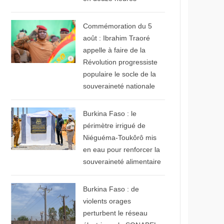
© RTB
Commémoration du 5
août : Ibrahim Traoré
appelle à faire de la
Révolution progressiste
populaire le socle de la
souveraineté nationale
© Primature du faso
Burkina Faso : le
périmètre irrigué de
Niéguéma-Toukôrô mis
en eau pour renforcer la
souveraineté alimentaire
© Wakatsera.com
Burkina Faso : de
violents orages
perturbent le réseau