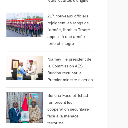
leurs localités d’origine
© Le Faso.net
217 nouveaux officiers
rejoignent les rangs de
l’armée, Ibrahim Traoré
appelle à une armée
forte et intègre
© Burkina24
Niamey : le président de
la Commission AES
Burkina reçu par le
Premier ministre nigerien
© APA News
Burkina Faso et Tchad
renforcent leur
coopération sécuritaire
face à la menace
terroriste