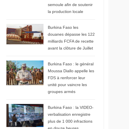
semoule afin de soutenir
la production locale
© Libre info
Burkina Faso les
douanes dépasse les 122
milliards FCFA de recette
avant la clôture de Juillet
© APA NEWS
Burkina Faso : le général
Moussa Diallo appelle les
FDS à renforcer leur
unité pour vaincre les
groupes armés
© Le 360 Afrique
Burkina Faso : la VIDEO-
verbalisation enregistre
plus de 1 000 infractions
en douze heures