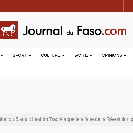
SPORT
CULTURE
SANTÉ
OPINIONS
du 5 août : Ibrahim Traoré appelle à faire de la Révolution progressis
: l’ALP ratifie le protocole de Montréal 2014 pour renforcer la 