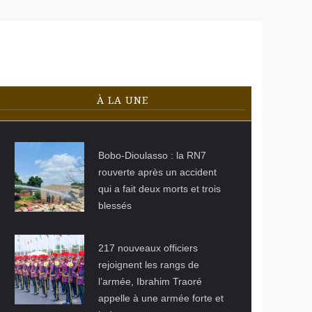
pour la souveraineté nationale
en douze heures
n pour renforcer la production locale
À LA UNE
© WAKAT
SERA.com
Bobo-Dioulasso : la RN7
rouverte après un accident
qui a fait deux morts et trois
blessés
© Le Faso.net
217 nouveaux officiers
rejoignent les rangs de
l’armée, Ibrahim Traoré
appelle à une armée forte et