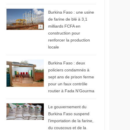
© Présidence du Faso
Burkina Faso : une usine
de farine de blé à 3,1
milliards FCFA en
construction pour
renforcer la production
locale
© Sidwaya
Burkina Faso : deux
policiers condamnés à
sept ans de prison ferme
pour un faux contrôle
routier à Fada N’Gourma
© Aconews.net
Le gouvernement du
Burkina Faso suspend
l’importation de la farine,
du couscous et de la