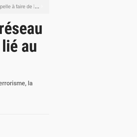
 socle de la souveraineté nationale
orcer la sécurité aérienne
 réseau
ur la souveraineté nationale
lié au
actions en douze heures
 renforcer la production locale
terrorisme, la