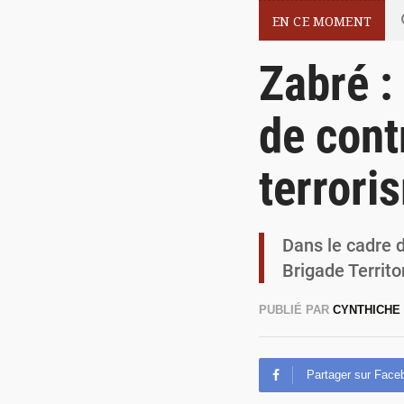
EN CE MOMENT
Zabré :
de cont
terrori
Dans le cadre de
Brigade Territ
PUBLIÉ PAR
CYNTHICHE
Partager sur Face