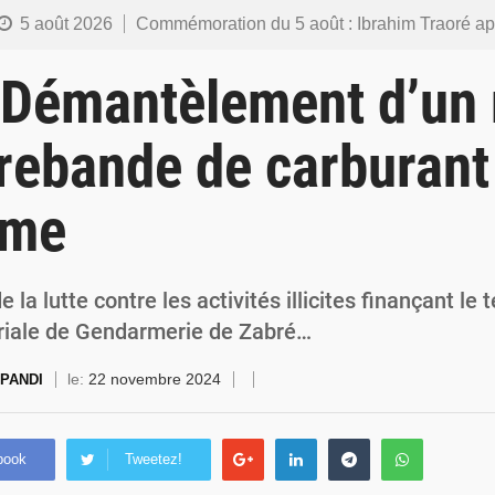
5 août 2026
Commémoration du 5 août : Ibrahim Traoré appelle à faire de la Révolution progressiste populaire le
4 août 2026
Burkina Faso : l’ALP ratifie le protocole de Montréal 2014 pour renf
 Démantèlement d’un
4 août 2026
Commémoration du 4 août : Ibrahim Traoré appelle à une mobilisation totale po
rebande de carburant 
3 août 2026
Burkina Faso : la VIDEO-verbalisation enregistre plus de 1 000 infr
sme
3 août 2026
Burkina Faso : une usine de farine de blé à 3,1 milliards FCFA en construction pour
 la lutte contre les activités illicites finançant le 
oriale de Gendarmerie de Zabré…
le:
22 novembre 2024
 PANDI
book
Tweetez!