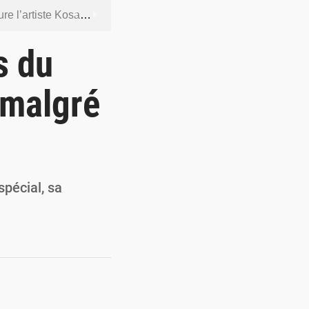
ntenus jugés contraires aux bonnes mœurs
dership et de gouvernance sécuritaire
s du
 socle de la souveraineté nationale
 malgré
orcer la sécurité aérienne
ur la souveraineté nationale
spécial, sa