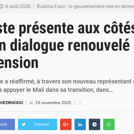
6 août 2026
Burkina Faso : le gouvernement met en demeure l’artiste Kosa Pic de retirer de toutes les plateformes, ses co
6 août 2026
Burkina Faso : la police nationale renforce les capacités de ses nouveaux responsables en matière de lea
ste présente aux côté
5 août 2026
Commémoration du 5 août : Ibrahim Traoré appelle à faire de la Révolution progressiste populaire le
un dialogue renouvelé
4 août 2026
Burkina Faso : l’ALP ratifie le protocole de Montréal 2014 pour renf
ension
4 août 2026
Commémoration du 4 août : Ibrahim Traoré appelle à une mobilisation totale po
ne a réaffirmé, à travers son nouveau représentant 
 appuyer le Mali dans sa transition, dans…
le:
19 novembre 2025
 OUEDRAOGO
book
Tweetez!