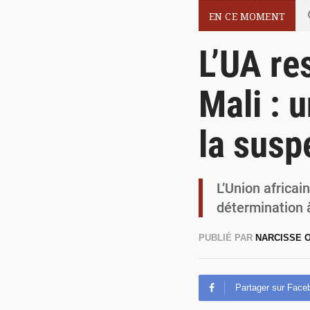
EN CE MOMENT
L’UA re
Mali : 
la susp
L’Union africai
détermination à
PUBLIÉ PAR
NARCISSE
Partager sur Face