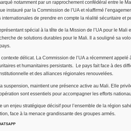
arqué notamment par un rapprochement confédéral entre le Mali,
gue instauré par la Commission de l’UA et réaffirmé l’engagement
s internationales de prendre en compte la réalité sécuritaire et 
sentant spécial à la tête de la Mission de l’UA pour le Mali e
cherche de solutions durables pour le Mali. Il a souligné sa vol
 pays.
n contexte délicat. La Commission de l’UA a récemment appelé à
ritaires et humanitaires persistants.
Le pays fait face à des dif
institutionnelle et des alliances régionales renouvelées.
a suspension, maintient une présence active au Mali. Elle privi
coopération sont essentiels pour accompagner les efforts nationa
este un enjeu stratégique décisif pour l’ensemble de la région sa
lution, face à la menace grandissante des groupes armés.
HATSAPP