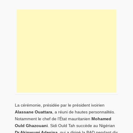
La cérémonie, présidée par le président ivoirien
Alassane Ouattara
, a réuni de hautes personnalités.
Notamment le chef de l’État mauritanien
Mohamed
Ould Ghazouani
. Sidi Ould Tah succède au Nigérian
Dr Akinwumi Adesina
, qui a dirigé la BAD pendant dix