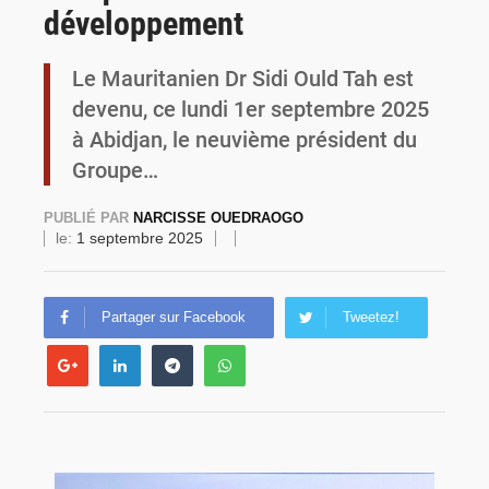
développement
Burkina Faso : une usine de farine de blé à 3,1 milliards FCFA en construction pour renforcer la production locale
Le Mauritanien Dr Sidi Ould Tah est
devenu, ce lundi 1er septembre 2025
à Abidjan, le neuvième président du
Groupe…
PUBLIÉ PAR
NARCISSE OUEDRAOGO
le:
1 septembre 2025
Partager sur Facebook
Tweetez!