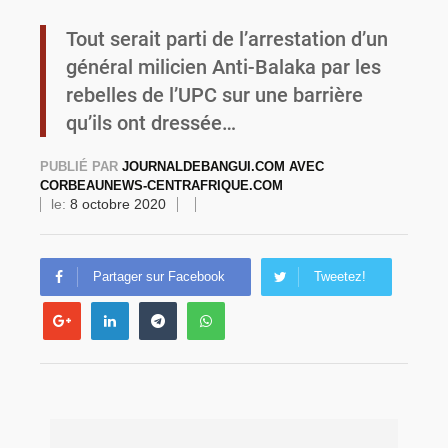
Tout serait parti de l’arrestation d’un
Burkina Faso : une usine de farine de blé à 3,1 milliards FCFA en construction pour renforcer la production locale
général milicien Anti-Balaka par les
rebelles de l’UPC sur une barrière
qu’ils ont dressée…
PUBLIÉ PAR
JOURNALDEBANGUI.COM AVEC
CORBEAUNEWS-CENTRAFRIQUE.COM
le:
8 octobre 2020
Partager sur Facebook
Tweetez!