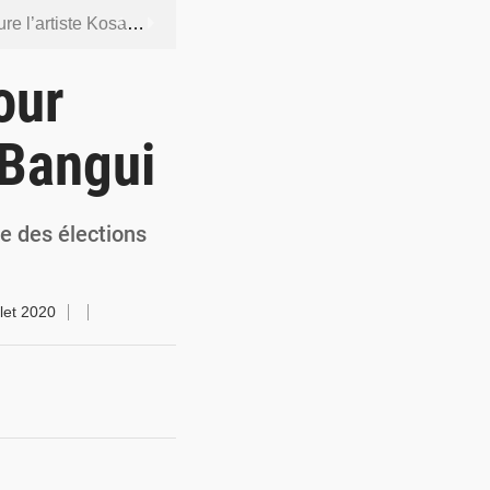
ntenus jugés contraires aux bonnes mœurs
dership et de gouvernance sécuritaire
our
 socle de la souveraineté nationale
 Bangui
orcer la sécurité aérienne
ur la souveraineté nationale
ale des élections
llet 2020