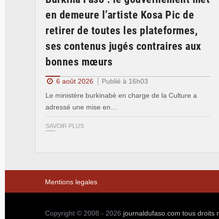
en demeure l’artiste Kosa Pic de
retirer de toutes les plateformes,
ses contenus jugés contraires aux
bonnes mœurs
6 août 2026
Publié à 16h03
Le ministère burkinabè en charge de la Culture a
adressé une mise en…
SAVOIR PLUS
Mentions legales
Copyright © 2008 - 2026
journaldufaso.com
tous droits 