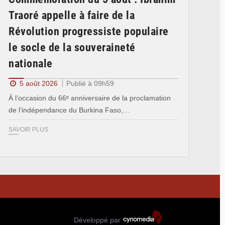
Traoré appelle à faire de la
Révolution progressiste populaire
le socle de la souveraineté
nationale
5 août 2026
Publié à 09h59
À l’occasion du 66ᵉ anniversaire de la proclamation
de l’indépendance du Burkina Faso,…
SAVOIR PLUS
Développé par