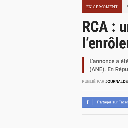
EN CE MOMENT
RCA : u
l’enrôl
L’annonce a été 
(ANE). En Répub
PUBLIÉ PAR
JOURNALDE
Partager sur Face