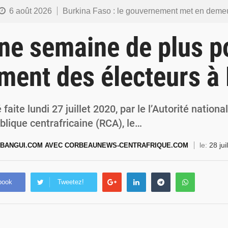
6 août 2026
Burkina Faso : le gouvernement met en demeure l’artiste Kosa Pic de retirer de toutes les plateformes, ses co
6 août 2026
Burkina Faso : la police nationale renforce les capacités de ses nouveaux responsables en matière de lea
ne semaine de plus p
5 août 2026
Commémoration du 5 août : Ibrahim Traoré appelle à faire de la Révolution progressiste populaire le
ement des électeurs à
4 août 2026
Burkina Faso : l’ALP ratifie le protocole de Montréal 2014 pour renf
4 août 2026
Commémoration du 4 août : Ibrahim Traoré appelle à une mobilisation totale po
faite lundi 27 juillet 2020, par le l’Autorité nation
lique centrafricaine (RCA), le…
le:
28 jui
BANGUI.COM AVEC CORBEAUNEWS-CENTRAFRIQUE.COM
book
Tweetez!