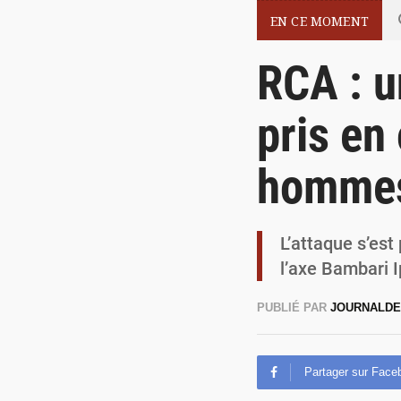
EN CE MOMENT
RCA : u
pris en
hommes
L’attaque s’es
l’axe Bambari 
PUBLIÉ PAR
JOURNALDE
Partager sur Face