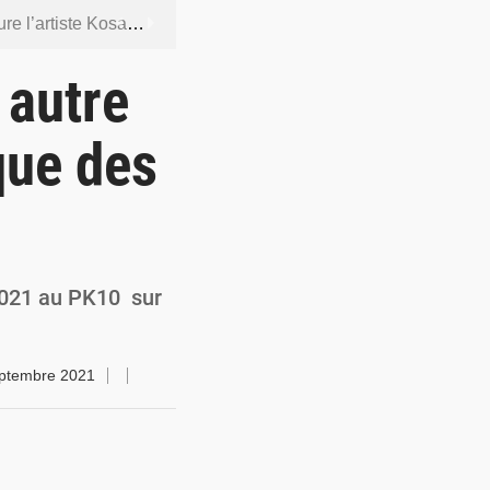
ntenus jugés contraires aux bonnes mœurs
dership et de gouvernance sécuritaire
 autre
 socle de la souveraineté nationale
que des
orcer la sécurité aérienne
ur la souveraineté nationale
2021 au PK10 sur
ptembre 2021