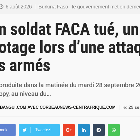
6 août 2026
Burkina Faso : le gouvernement met en demeure l’artiste Kosa Pic de retirer de toutes les plateformes, ses co
6 août 2026
Burkina Faso : la police nationale renforce les capacités de ses nouveaux responsables en matière de lea
n soldat FACA tué, un
5 août 2026
Commémoration du 5 août : Ibrahim Traoré appelle à faire de la Révolution progressiste populaire le
 otage lors d’une atta
4 août 2026
Burkina Faso : l’ALP ratifie le protocole de Montréal 2014 pour renf
 armés
4 août 2026
Commémoration du 4 août : Ibrahim Traoré appelle à une mobilisation totale po
t produite dans la matinée du mardi 28 septembre 
Ippy, au niveau du…
le:
29 se
BANGUI.COM AVEC CORBEAUNEWS-CENTRAFRIQUE.COM
book
Tweetez!