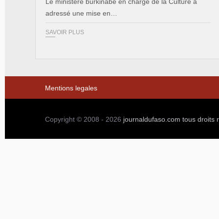
Le ministère burkinabè en charge de la Culture a
adressé une mise en…
SAVOIR PLUS
Mentions legales
Copyright © 2008 - 2026
journaldufaso.com
tous droits 