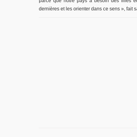
parce que notre pays a besoin des filles é
dernières et les orienter dans ce sens », fai