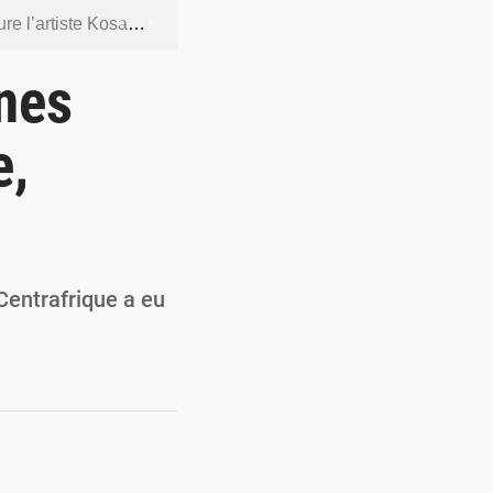
ntenus jugés contraires aux bonnes mœurs
dership et de gouvernance sécuritaire
unes
 socle de la souveraineté nationale
e,
orcer la sécurité aérienne
ur la souveraineté nationale
Centrafrique a eu