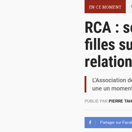
EN CE MOMENT
RCA : s
filles s
relatio
L’Association d
une un moment
PUBLIÉ PAR
PIERRE TA
Partager sur Face