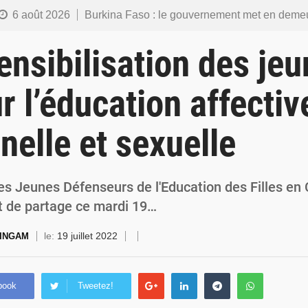
6 août 2026
Burkina Faso : le gouvernement met en demeure l’artiste Kosa Pic de retirer de toutes les plateformes, ses co
6 août 2026
Burkina Faso : la police nationale renforce les capacités de ses nouveaux responsables en matière de lea
ensibilisation des je
5 août 2026
Commémoration du 5 août : Ibrahim Traoré appelle à faire de la Révolution progressiste populaire le
ur l’éducation affectiv
4 août 2026
Burkina Faso : l’ALP ratifie le protocole de Montréal 2014 pour renf
nnelle et sexuelle
4 août 2026
Commémoration du 4 août : Ibrahim Traoré appelle à une mobilisation totale po
es Jeunes Défenseurs de l'Education des Filles en 
 de partage ce mardi 19…
le:
19 juillet 2022
HINGAM
book
Tweetez!