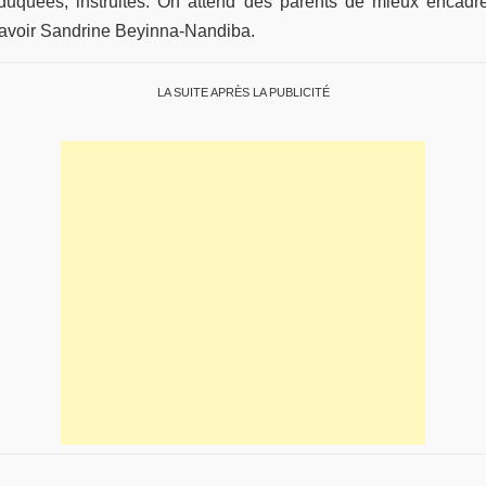
duquées, instruites. On attend des parents de mieux encadr
t savoir Sandrine Beyinna-Nandiba.
LA SUITE APRÈS LA PUBLICITÉ