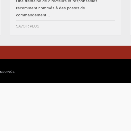
Une trentaine de directeurs et responsables
récemment nommés à des postes de
commandement…
SAVOIR PLUS
reservés