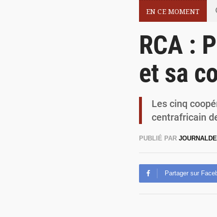
EN CE MOMENT
RCA : P
et sa c
Les cinq coopér
centrafricain d
PUBLIÉ PAR
JOURNALDE
Partager sur Face