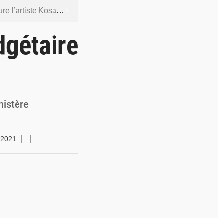
ntenus jugés contraires aux bonnes mœurs
dership et de gouvernance sécuritaire
dgétaire
 socle de la souveraineté nationale
orcer la sécurité aérienne
ur la souveraineté nationale
nistère
n 2021