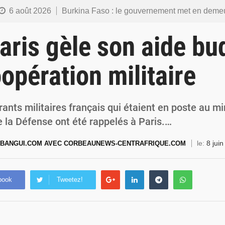
6 août 2026
Burkina Faso : le gouvernement met en demeure l’artiste Kosa Pic de retirer de toutes les plateformes, ses co
6 août 2026
Burkina Faso : la police nationale renforce les capacités de ses nouveaux responsables en matière de lea
aris gèle son aide bu
5 août 2026
Commémoration du 5 août : Ibrahim Traoré appelle à faire de la Révolution progressiste populaire le
oopération militaire
4 août 2026
Burkina Faso : l’ALP ratifie le protocole de Montréal 2014 pour renf
4 août 2026
Commémoration du 4 août : Ibrahim Traoré appelle à une mobilisation totale po
ants militaires français qui étaient en poste au mi
e la Défense ont été rappelés à Paris.…
le:
8 jui
BANGUI.COM AVEC CORBEAUNEWS-CENTRAFRIQUE.COM
book
Tweetez!