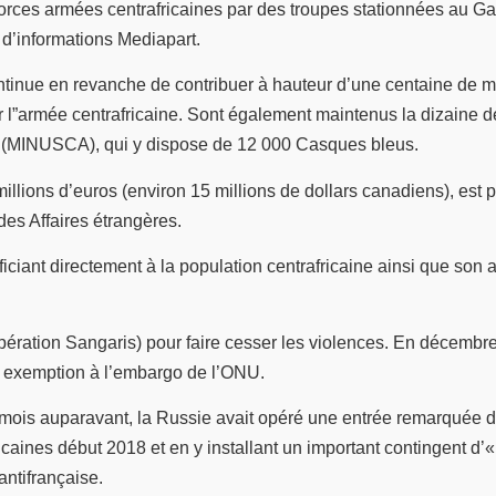
orces armées centrafricaines par des troupes stationnées au Gab
 d’informations Mediapart.
ntinue en revanche de contribuer à hauteur d’une centaine de m
l”armée centrafricaine. Sont également maintenus la dizaine de 
e (MINUSCA), qui y dispose de 12 000 Casques bleus.
millions d’euros (environ 15 millions de dollars canadiens), est
 des Affaires étrangères.
ciant directement à la population centrafricaine ainsi que son ai
ération Sangaris) pour faire cesser les violences. En décembre 
e exemption à l’embargo de l’ONU.
is auparavant, la Russie avait opéré une entrée remarquée dan
icaines début 2018 et en y installant un important contingent d
ntifrançaise.