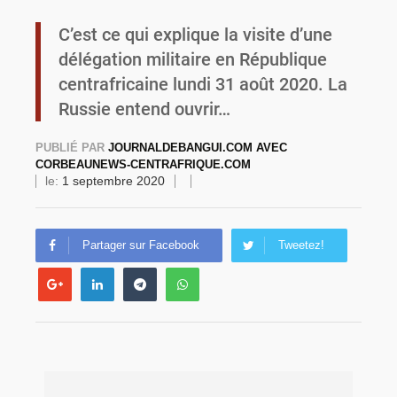
C’est ce qui explique la visite d’une
Commémoration du 4 août : Ibrahim Traoré appelle à une mobilisation totale pour la souveraineté nationale
délégation militaire en République
centrafricaine lundi 31 août 2020. La
Russie entend ouvrir…
PUBLIÉ PAR
JOURNALDEBANGUI.COM AVEC
CORBEAUNEWS-CENTRAFRIQUE.COM
le:
1 septembre 2020
Partager sur Facebook
Tweetez!