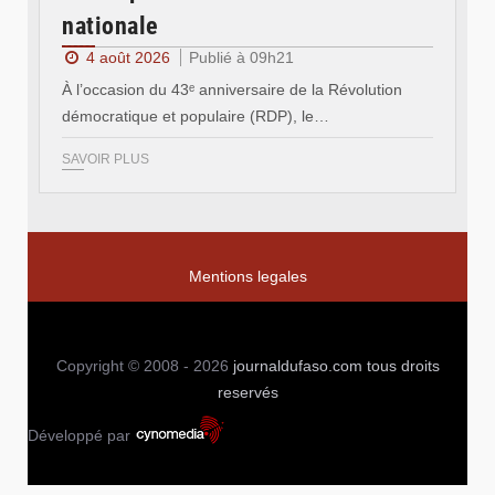
nationale
4 août 2026
Publié à 09h21
À l’occasion du 43ᵉ anniversaire de la Révolution
démocratique et populaire (RDP), le…
SAVOIR PLUS
Mentions legales
Copyright © 2008 - 2026
journaldufaso.com
tous droits
reservés
Développé par