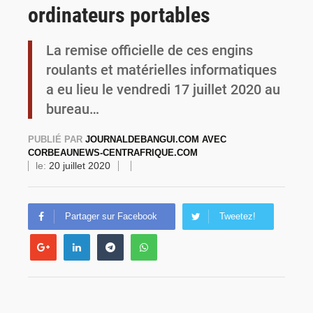
ordinateurs portables
Burkina Faso : une usine de farine de blé à 3,1 milliards FCFA en construction pour renforcer la production locale
La remise officielle de ces engins
roulants et matérielles informatiques
a eu lieu le vendredi 17 juillet 2020 au
bureau…
PUBLIÉ PAR
JOURNALDEBANGUI.COM AVEC
CORBEAUNEWS-CENTRAFRIQUE.COM
le:
20 juillet 2020
Partager sur Facebook
Tweetez!