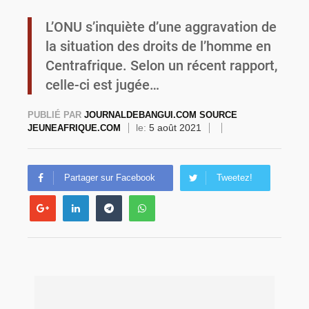
L’ONU s’inquiète d’une aggravation de
Burkina Faso : une usine de farine de blé à 3,1 milliards FCFA en construction pour renforcer la production locale
la situation des droits de l’homme en
Centrafrique. Selon un récent rapport,
celle-ci est jugée…
PUBLIÉ PAR
JOURNALDEBANGUI.COM SOURCE
le:
5 août 2021
JEUNEAFRIQUE.COM
Partager sur Facebook
Tweetez!