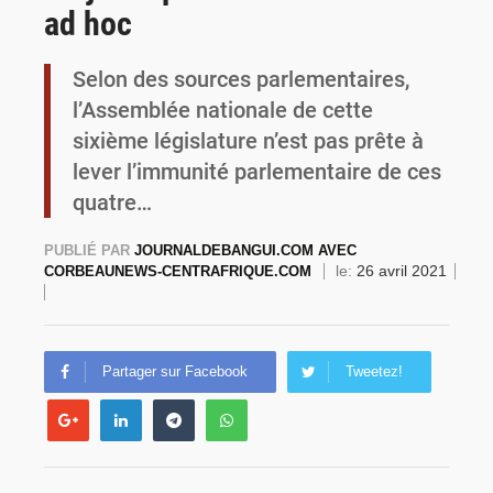
ad hoc
Burkina Faso : la VIDEO-verbalisation enregistre plus de 1 000 infractions en douze heures
Selon des sources parlementaires,
l’Assemblée nationale de cette
sixième législature n’est pas prête à
lever l’immunité parlementaire de ces
quatre…
PUBLIÉ PAR
JOURNALDEBANGUI.COM AVEC
le:
26 avril 2021
CORBEAUNEWS-CENTRAFRIQUE.COM
Partager sur Facebook
Tweetez!