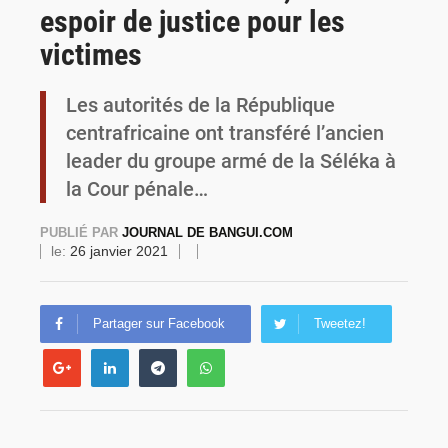
espoir de justice pour les
Commémoration du 4 août : Ibrahim Traoré appelle à une mobilisation totale pour la souveraineté nationale
victimes
Les autorités de la République
centrafricaine ont transféré l’ancien
leader du groupe armé de la Séléka à
la Cour pénale…
PUBLIÉ PAR
JOURNAL DE BANGUI.COM
le:
26 janvier 2021
Partager sur Facebook
Tweetez!