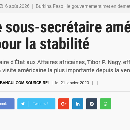
6 août 2026
Burkina Faso : le gouvernement met en demeure l’artiste Kosa Pic de retirer de toutes les plateformes, ses co
6 août 2026
Burkina Faso : la police nationale renforce les capacités de ses nouveaux responsables en matière de lea
e sous-secrétaire amé
5 août 2026
Commémoration du 5 août : Ibrahim Traoré appelle à faire de la Révolution progressiste populaire le
our la stabilité
4 août 2026
Burkina Faso : l’ALP ratifie le protocole de Montréal 2014 pour renf
4 août 2026
Commémoration du 4 août : Ibrahim Traoré appelle à une mobilisation totale po
ire d'État aux Affaires africaines, Tibor P. Nagy, ef
 visite américaine la plus importante depuis la v
le:
21 janvier 2020
BANGUI.COM SOURCE RFI
book
Tweetez!