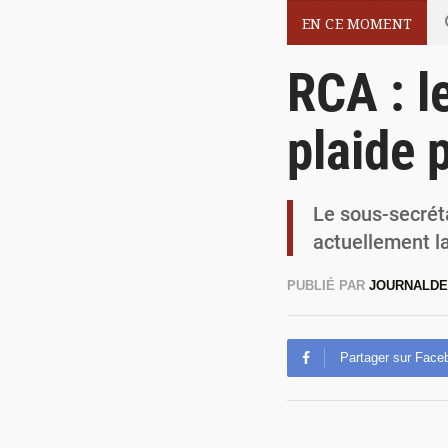
EN CE MOMENT
RCA : l
plaide p
Le sous-secréta
actuellement la
PUBLIÉ PAR
JOURNALDE
Partager sur Face