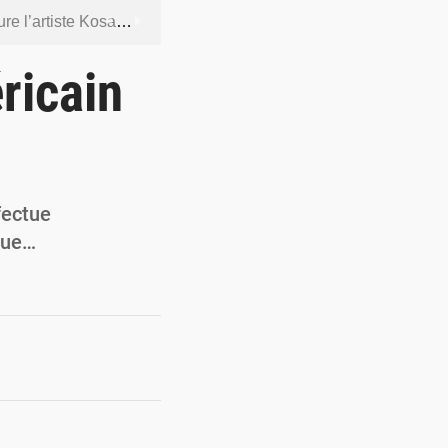
ntenus jugés contraires aux bonnes mœurs
dership et de gouvernance sécuritaire
ricain
 socle de la souveraineté nationale
orcer la sécurité aérienne
ur la souveraineté nationale
fectue
enue…