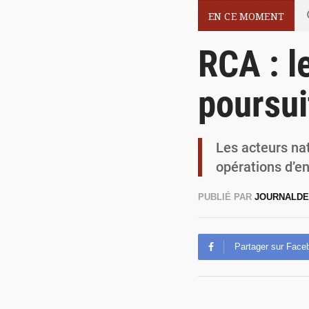
EN CE MOMENT
RCA : l
poursui
Les acteurs nat
opérations d’e
PUBLIÉ PAR
JOURNALDE
Partager sur Face