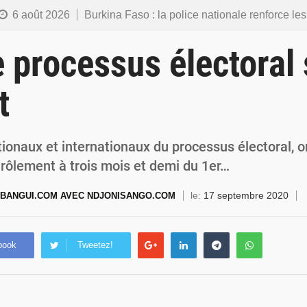
6 août 2026
Burkina Faso : la police nationale renforce les capacités de ses nouveaux responsables en matière de lea
5 août 2026
Commémoration du 5 août : Ibrahim Traoré appelle à faire de la Révolution progressiste populaire le
e processus électoral
4 août 2026
Burkina Faso : l’ALP ratifie le protocole de Montréal 2014 pour renf
t
4 août 2026
Commémoration du 4 août : Ibrahim Traoré appelle à une mobilisation totale po
3 août 2026
Burkina Faso : la VIDEO-verbalisation enregistre plus de 1 000 infr
ionaux et internationaux du processus électoral, o
nrôlement à trois mois et demi du 1er…
le:
17 septembre 2020
BANGUI.COM AVEC NDJONISANGO.COM
book
Tweetez!