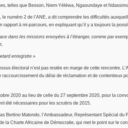
villes, telles que Besson, Niem-Yéléwa, Ngaoundaye et Ndassima
, le numéro 2 de l’ANE, a dit comprendre les difficultés auxquelle
pport à mi-parcours, en expliquant qu’il y a toujours la possibi
ace dans les missions envoyées à l’étranger, comme par exempl
t.
etard enregistre »
essus électoral n’est pas restée en marge de cette rencontre. L’A
 raccourcissement du délai de réclamation et de contentieux pou
tobre 2020 au lieu de celle du 27 septembre 2020, pour la convoc
t été nécessaires pour les scrutins de 2015.
hias Bertino Matondo, l’Ambassadeur, Représentant Spécial du 
.2 de la Charte Africaine de Démocratie, qui met le point sur le co