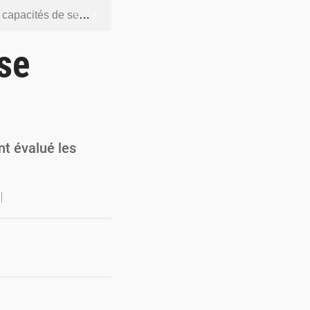
dership et de gouvernance sécuritaire
 socle de la souveraineté nationale
 se
orcer la sécurité aérienne
ur la souveraineté nationale
actions en douze heures
nt évalué les