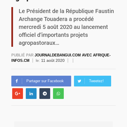
Le Président de la République Faustin
Commémoration du 4 août : Ibrahim Traoré appelle à une mobilisation totale pour la souveraineté nationale
Archange Touadera a procédé
mercredi 5 août 2020 au lancement
officiel d’importants projets
agropastoraux…
PUBLIÉ PAR
JOURNALDEBANGUI.COM AVEC AFRIQUE-
le:
11 août 2020
INFOS.CM
Partager sur Facebook
Tweetez!