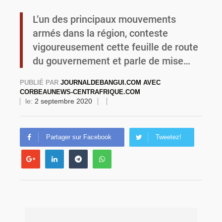
L’un des principaux mouvements
Burkina Faso : une usine de farine de blé à 3,1 milliards FCFA en construction pour renforcer la production locale
armés dans la région, conteste
vigoureusement cette feuille de route
du gouvernement et parle de mise…
PUBLIÉ PAR
JOURNALDEBANGUI.COM AVEC
CORBEAUNEWS-CENTRAFRIQUE.COM
le:
2 septembre 2020
Partager sur Facebook
Tweetez!