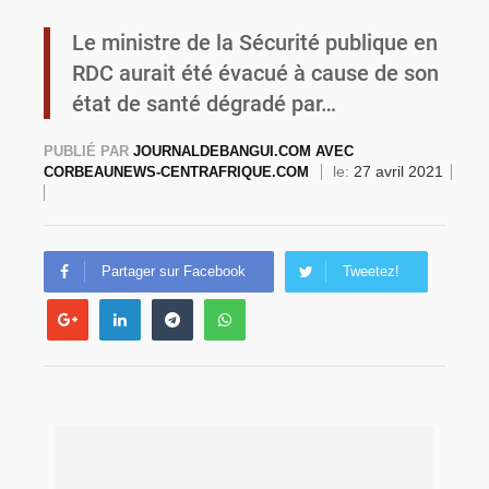
Le ministre de la Sécurité publique en
Commémoration du 4 août : Ibrahim Traoré appelle à une mobilisation totale pour la souveraineté nationale
RDC aurait été évacué à cause de son
état de santé dégradé par…
PUBLIÉ PAR
JOURNALDEBANGUI.COM AVEC
le:
27 avril 2021
CORBEAUNEWS-CENTRAFRIQUE.COM
Partager sur Facebook
Tweetez!