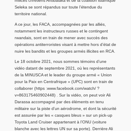
milices chrétiens Antibalaka et de la coalition islamique
Seleka se sont répandus sur toute l’étendue du
territoire national.
A ce jour, les FACA, accompagnées par les alliés,
notamment les instructeurs russes et le contingent
rwandais, sont en train de mener avec succès des
opérations antiterroristes visant à mettre hors d’état de
nuire les bandits et les groupes armés illicites en RCA.
Le 18 octobre 2021, nous sommes témoins d’une
vidéo datant de septembre 2021, où les représentants
de la MINUSCA et le leader du groupe armé « Union
pour la Paix en Centrafrique » (UPC) sont en train de
collaborer (https :www.facebook.com/watch/ ?
v=863175460902448) . Sur la vidéo, on peut voir Ali
Darassa accompagné par des éléments en tenu
militaire sur la piste d’un aérodrome, et dont la sécurité
est assurée par les « casques bleus » sur un pick-up
Toyota Land Cruiser appartenant à l’ONU (voiture
blanche avec les lettres UN sur sa porte). Derrière Ali