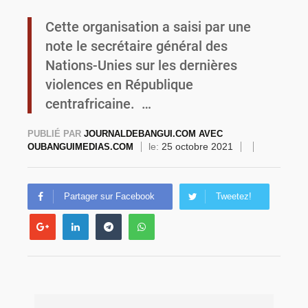
Cette organisation a saisi par une
Burkina Faso : une usine de farine de blé à 3,1 milliards FCFA en construction pour renforcer la production locale
note le secrétaire général des
Nations-Unies sur les dernières
violences en République
centrafricaine. …
PUBLIÉ PAR
JOURNALDEBANGUI.COM AVEC
le:
25 octobre 2021
OUBANGUIMEDIAS.COM
Partager sur Facebook
Tweetez!