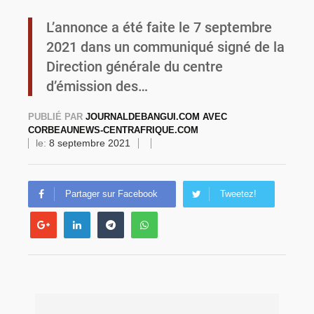
L’annonce a été faite le 7 septembre
Commémoration du 4 août : Ibrahim Traoré appelle à une mobilisation totale pour la souveraineté nationale
2021 dans un communiqué signé de la
Direction générale du centre
d’émission des…
PUBLIÉ PAR
JOURNALDEBANGUI.COM AVEC
CORBEAUNEWS-CENTRAFRIQUE.COM
le:
8 septembre 2021
Partager sur Facebook
Tweetez!