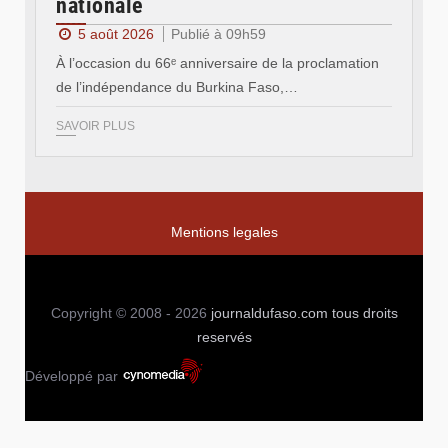
nationale
5 août 2026
Publié à 09h59
À l’occasion du 66ᵉ anniversaire de la proclamation
de l’indépendance du Burkina Faso,…
SAVOIR PLUS
Mentions legales
Copyright © 2008 - 2026
journaldufaso.com
tous droits
reservés
Développé par