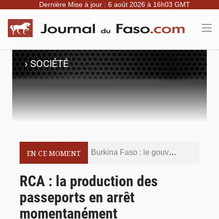
Dernière Mise à jour : 6 août 2026 à 16h03 GMT
›
SOCIÉTÉ
Burkina Faso : le gouvernement met en demeure l’artiste Kosa Pic de retirer de toutes les plateformes, ses contenus jugés contraires aux bonnes mœurs
EN CE MOMENT
Burkina Faso : la police nationale renforce les capacités de ses nouveaux responsables en matière de leadership et de gouvernance sécuritaire
RCA : la production des
passeports en arrêt
Commémoration du 5 août : Ibrahim Traoré appelle à faire de la Révolution progressiste populaire le socle de la souveraineté nationale
momentanément
Burkina Faso : l’ALP ratifie le protocole de Montréal 2014 pour renforcer la sécurité aérienne