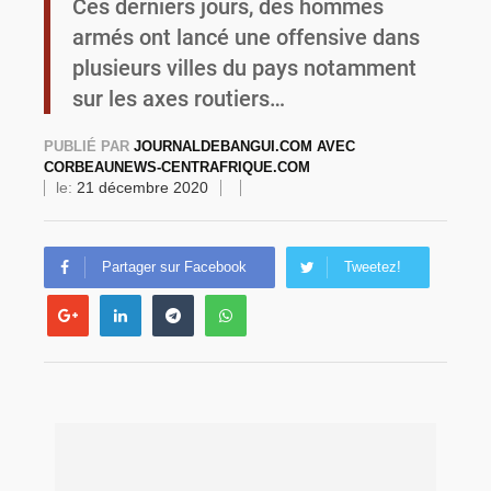
Ces derniers jours, des hommes
armés ont lancé une offensive dans
Burkina Faso : une usine de farine de blé à 3,1 milliards FCFA en construction pour renforcer la production locale
plusieurs villes du pays notamment
sur les axes routiers…
PUBLIÉ PAR
JOURNALDEBANGUI.COM AVEC
CORBEAUNEWS-CENTRAFRIQUE.COM
le:
21 décembre 2020
Partager sur Facebook
Tweetez!