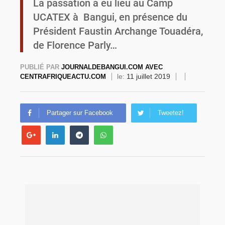
La passation a eu lieu au Camp
UCATEX à Bangui, en présence du
Burkina Faso : la VIDEO-verbalisation enregistre plus de 1 000 infractions en douze heures
Président Faustin Archange Touadéra,
de Florence Parly…
PUBLIÉ PAR
JOURNALDEBANGUI.COM AVEC
le:
11 juillet 2019
CENTRAFRIQUEACTU.COM
Partager sur Facebook
Tweetez!