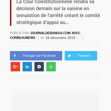
La Cour Constitutionnelle rendra sa
décision demain sur la saisine en
Burkina Faso : la VIDEO-verbalisation enregistre plus de 1 000 infractions en douze heures
annulation de l’arrêté créant le comité
stratégique d’appui au…
PUBLIÉ PAR
JOURNALDEBANGUI.COM AVEC
le:
16 décembre 2019
CORBEAUNEWS
Partager sur Facebook
Tweetez!