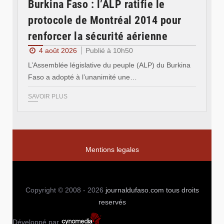
Burkina Faso : l’ALP ratifie le
protocole de Montréal 2014 pour
renforcer la sécurité aérienne
4 août 2026
Publié à 10h50
L’Assemblée législative du peuple (ALP) du Burkina
Faso a adopté à l’unanimité une…
SAVOIR PLUS
Mentions legales
Copyright © 2008 - 2026
journaldufaso.com
tous droits
reservés
Développé par