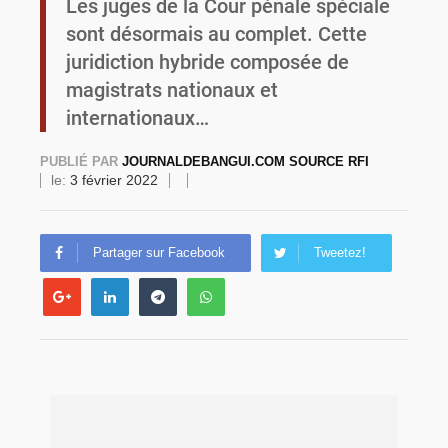
Les juges de la Cour pénale spéciale
sont désormais au complet. Cette
Commémoration du 4 août : Ibrahim Traoré appelle à une mobilisation totale pour la souveraineté nationale
juridiction hybride composée de
magistrats nationaux et
internationaux…
PUBLIÉ PAR
JOURNALDEBANGUI.COM SOURCE RFI
le:
3 février 2022
Partager sur Facebook
Tweetez!