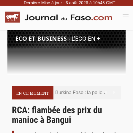
Dernière Mise à jour : 6 août 2026 à 10h45 GMT
ECO ET BUSINESS
›
L’ECO EN +
Burkina Faso : la police nationale renforce les capacités de ses nouveaux responsables en matière de leadership et de gouvernance sécuritaire
EN CE MOMENT
Commémoration du 5 août : Ibrahim Traoré appelle à faire de la Révolution progressiste populaire le socle de la souveraineté nationale
RCA: flambée des prix du
manioc à Bangui
Burkina Faso : l’ALP ratifie le protocole de Montréal 2014 pour renforcer la sécurité aérienne
Commémoration du 4 août : Ibrahim Traoré appelle à une mobilisation totale pour la souveraineté nationale