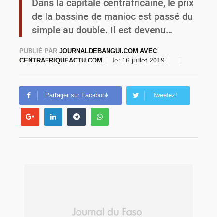
Dans la capitale centrafricaine, le prix
de la bassine de manioc est passé du
Burkina Faso : la VIDEO-verbalisation enregistre plus de 1 000 infractions en douze heures
simple au double. Il est devenu…
PUBLIÉ PAR
JOURNALDEBANGUI.COM AVEC
le:
16 juillet 2019
CENTRAFRIQUEACTU.COM
Partager sur Facebook
Tweetez!