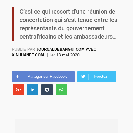
C’est ce qui ressort d’une réunion de
Commémoration du 4 août : Ibrahim Traoré appelle à une mobilisation totale pour la souveraineté nationale
concertation qui s’est tenue entre les
représentants du gouvernement
centrafricains et les ambassadeurs…
PUBLIÉ PAR
JOURNALDEBANGUI.COM AVEC
le:
13 mai 2020
XINHUANET.COM
Partager sur Facebook
Tweetez!