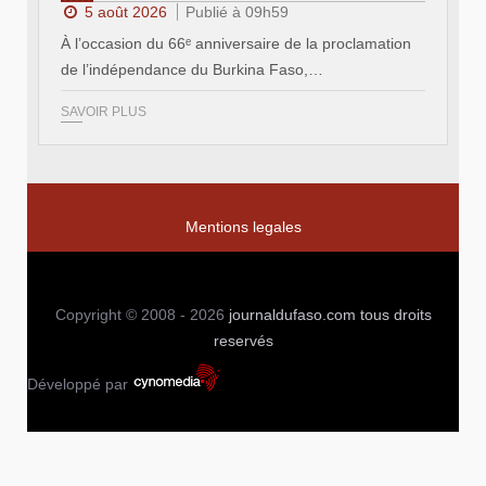
5 août 2026
Publié à 09h59
À l’occasion du 66ᵉ anniversaire de la proclamation
de l’indépendance du Burkina Faso,…
SAVOIR PLUS
Mentions legales
Copyright © 2008 - 2026
journaldufaso.com
tous droits
reservés
Développé par