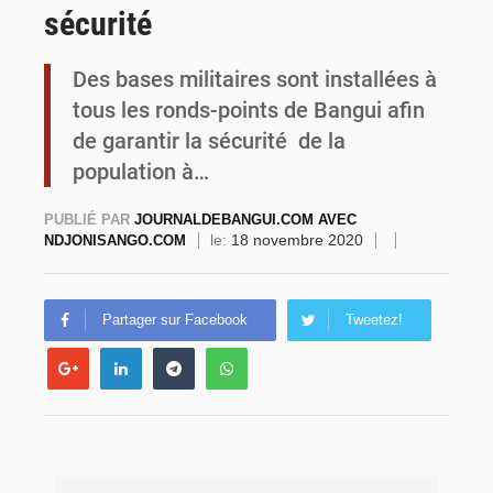
sécurité
Commémoration du 4 août : Ibrahim Traoré appelle à une mobilisation totale pour la souveraineté nationale
Des bases militaires sont installées à
tous les ronds-points de Bangui afin
de garantir la sécurité de la
population à…
PUBLIÉ PAR
JOURNALDEBANGUI.COM AVEC
le:
18 novembre 2020
NDJONISANGO.COM
Partager sur Facebook
Tweetez!