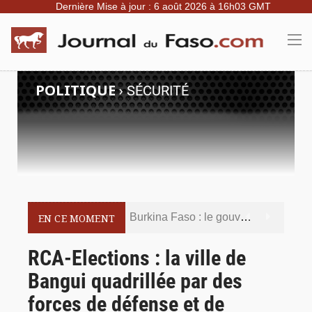
Dernière Mise à jour : 6 août 2026 à 16h03 GMT
POLITIQUE
›
SÉCURITÉ
Burkina Faso : le gouvernement met en demeure l’artiste Kosa Pic de retirer de toutes les plateformes, ses contenus jugés contraires aux bonnes mœurs
EN CE MOMENT
Burkina Faso : la police nationale renforce les capacités de ses nouveaux responsables en matière de leadership et de gouvernance sécuritaire
RCA-Elections : la ville de
Bangui quadrillée par des
Commémoration du 5 août : Ibrahim Traoré appelle à faire de la Révolution progressiste populaire le socle de la souveraineté nationale
forces de défense et de
Burkina Faso : l’ALP ratifie le protocole de Montréal 2014 pour renforcer la sécurité aérienne