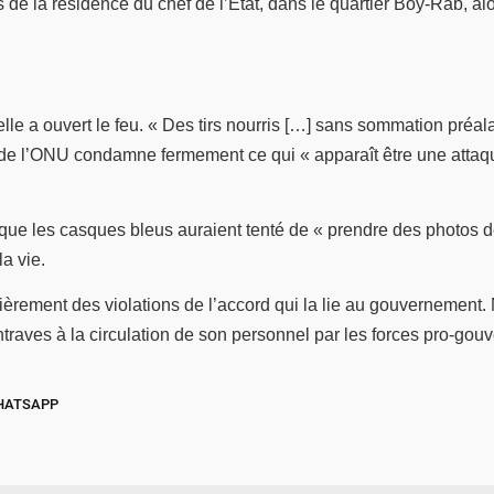
es de la résidence du chef de l’État, dans le quartier Boy-Rab, a
le a ouvert le feu. « Des tirs nourris […] sans sommation préalab
de l’ONU condamne fermement ce qui « apparaît être une attaque
e les casques bleus auraient tenté de « prendre des photos de 
a vie.
èrement des violations de l’accord qui la lie au gouvernement.
entraves à la circulation de son personnel par les forces pro-g
HATSAPP