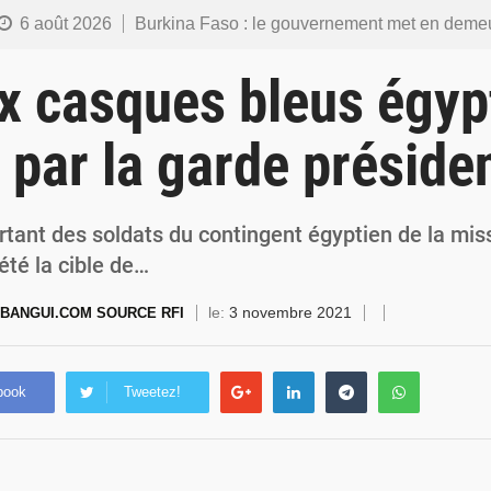
6 août 2026
Burkina Faso : le gouvernement met en demeure l’artiste Kosa Pic de retirer de toutes les plateformes, ses co
6 août 2026
Burkina Faso : la police nationale renforce les capacités de ses nouveaux responsables en matière de lea
x casques bleus égyp
5 août 2026
Commémoration du 5 août : Ibrahim Traoré appelle à faire de la Révolution progressiste populaire le
 par la garde présiden
4 août 2026
Burkina Faso : l’ALP ratifie le protocole de Montréal 2014 pour renf
4 août 2026
Commémoration du 4 août : Ibrahim Traoré appelle à une mobilisation totale po
rtant des soldats du contingent égyptien de la mis
été la cible de…
le:
3 novembre 2021
BANGUI.COM SOURCE RFI
book
Tweetez!