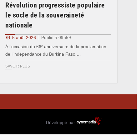
Révolution progressiste populaire
le socle de la souveraineté
nationale
5 août 2026
Publié à 09h59
À l’occasion du 66ᵉ anniversaire de la proclamation
de l’indépendance du Burkina Faso,…
SAVOIR PLUS
Développé par