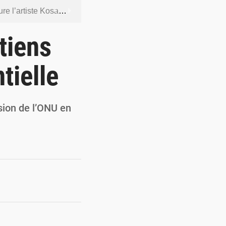
ntenus jugés contraires aux bonnes mœurs
dership et de gouvernance sécuritaire
tiens
 socle de la souveraineté nationale
tielle
orcer la sécurité aérienne
ur la souveraineté nationale
sion de l’ONU en