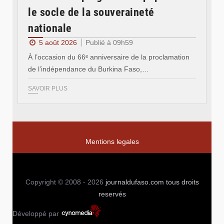
le socle de la souveraineté
nationale
5 août 2026
Publié à 09h59
À l’occasion du 66ᵉ anniversaire de la proclamation
de l’indépendance du Burkina Faso,…
SAVOIR PLUS
Mentions legales
Copyright © 2008 - 2026
journaldufaso.com
tous droits
reservés
Développé par