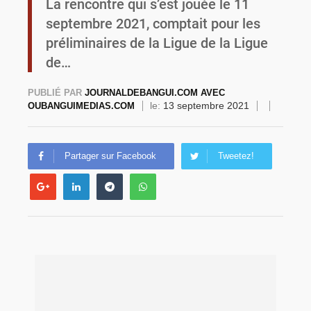
La rencontre qui s’est jouée le 11
septembre 2021, comptait pour les
Commémoration du 4 août : Ibrahim Traoré appelle à une mobilisation totale pour la souveraineté nationale
préliminaires de la Ligue de la Ligue
de…
PUBLIÉ PAR
JOURNALDEBANGUI.COM AVEC
le:
13 septembre 2021
OUBANGUIMEDIAS.COM
Partager sur Facebook
Tweetez!