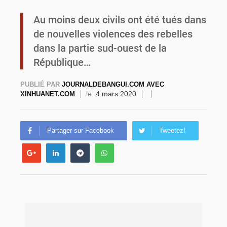
Au moins deux civils ont été tués dans
Commémoration du 4 août : Ibrahim Traoré appelle à une mobilisation totale pour la souveraineté nationale
de nouvelles violences des rebelles
dans la partie sud-ouest de la
République…
PUBLIÉ PAR
JOURNALDEBANGUI.COM AVEC
le:
4 mars 2020
XINHUANET.COM
Partager sur Facebook
Tweetez!