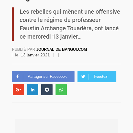
Les rebelles qui mènent une offensive
Burkina Faso : une usine de farine de blé à 3,1 milliards FCFA en construction pour renforcer la production locale
contre le régime du professeur
Faustin Archange Touadéra, ont lancé
ce mercredi 13 janvier…
PUBLIÉ PAR
JOURNAL DE BANGUI.COM
le:
13 janvier 2021
Partager sur Facebook
Tweetez!