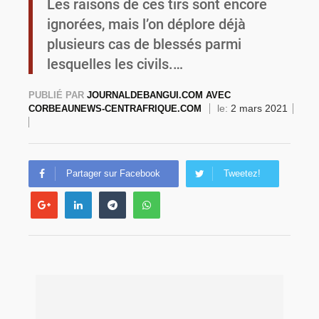
Les raisons de ces tirs sont encore
ignorées, mais l’on déplore déjà
Burkina Faso : une usine de farine de blé à 3,1 milliards FCFA en construction pour renforcer la production locale
plusieurs cas de blessés parmi
lesquelles les civils.…
PUBLIÉ PAR
JOURNALDEBANGUI.COM AVEC
le:
2 mars 2021
CORBEAUNEWS-CENTRAFRIQUE.COM
Partager sur Facebook
Tweetez!