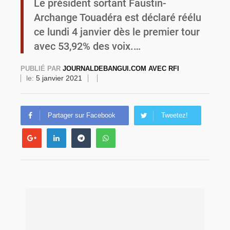
Le président sortant Faustin-
Archange Touadéra est déclaré réélu
Commémoration du 4 août : Ibrahim Traoré appelle à une mobilisation totale pour la souveraineté nationale
ce lundi 4 janvier dès le premier tour
avec 53,92% des voix.…
PUBLIÉ PAR
JOURNALDEBANGUI.COM AVEC RFI
le:
5 janvier 2021
Partager sur Facebook
Tweetez!