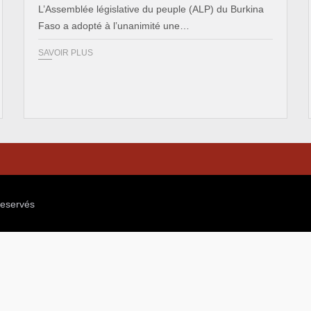
L’Assemblée législative du peuple (ALP) du Burkina
Faso a adopté à l’unanimité une…
SAVOIR PLUS
reservés