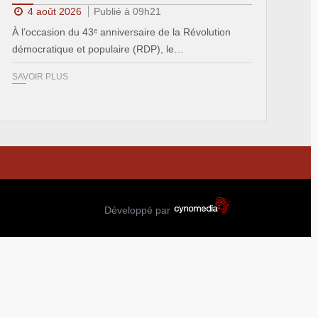
4 août 2026
Publié à 09h21
À l’occasion du 43ᵉ anniversaire de la Révolution
démocratique et populaire (RDP), le…
SAVOIR PLUS
Développé par