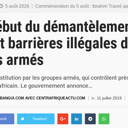
5 août 2026
Commémoration du 5 août : Ibrahim Traoré appelle à faire de la Révolution progressiste populaire le
4 août 2026
Burkina Faso : l’ALP ratifie le protocole de Montréal 2014 pour renf
ébut du démantèlemen
4 août 2026
Commémoration du 4 août : Ibrahim Traoré appelle à une mobilisation totale po
t barrières illégales 
3 août 2026
Burkina Faso : la VIDEO-verbalisation enregistre plus de 1 000 infr
s armés
3 août 2026
Burkina Faso : une usine de farine de blé à 3,1 milliards FCFA en construction pour
 restitution par les groupes armés, qui contrôlent pr
trafricain. Le gouvernement annonce…
le:
11 juillet 2019
BANGUI.COM AVEC CENTRAFRIQUEACTU.COM
book
Tweetez!