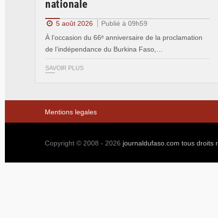
nationale
5 août 2026
Publié à 09h59
À l’occasion du 66ᵉ anniversaire de la proclamation
de l’indépendance du Burkina Faso,…
SAVOIR PLUS
Mentions legales
Copyright © 2008 - 2026
journaldufaso.com
tous droits 