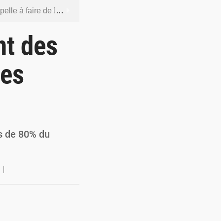
 socle de la souveraineté nationale
orcer la sécurité aérienne
t des
ur la souveraineté nationale
des
actions en douze heures
 renforcer la production locale
ès de 80% du