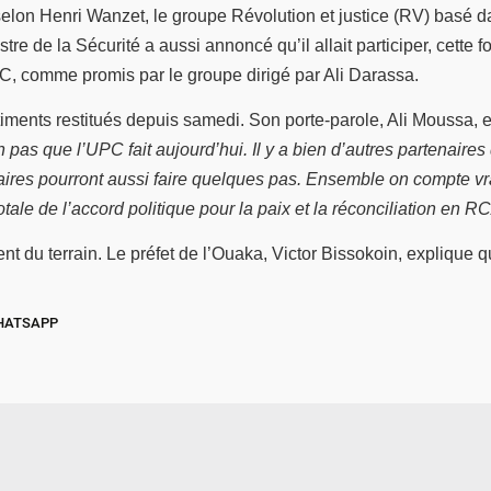
lon Henri Wanzet, le groupe Révolution et justice (RV) basé d
re de la Sécurité a aussi annoncé qu’il allait participer, cette f
C, comme promis par le groupe dirigé par Ali Darassa.
iments restitués depuis samedi. Son porte-parole, Ali Moussa, 
n pas que l’UPC fait aujourd’hui. Il y a bien d’autres partenair
aires pourront aussi faire quelques pas. Ensemble on compte v
ale de l’accord politique pour la paix et la réconciliation en R
t du terrain. Le préfet de l’Ouaka, Victor Bissokoin, explique qu’
HATSAPP
© Ministère des Affaires étrangère