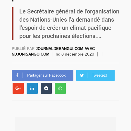
Le Secrétaire général de l’organisation
Commémoration du 4 août : Ibrahim Traoré appelle à une mobilisation totale pour la souveraineté nationale
des Nations-Unies l’a demandé dans
l’espoir de créer un climat pacifique
pour les prochaines élections.…
PUBLIÉ PAR
JOURNALDEBANGUI.COM AVEC
le:
8 décembre 2020
NDJONISANGO.COM
Partager sur Facebook
Tweetez!