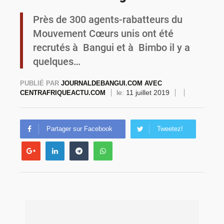
Près de 300 agents-rabatteurs du
Burkina Faso : la VIDEO-verbalisation enregistre plus de 1 000 infractions en douze heures
Mouvement Cœurs unis ont été
recrutés à Bangui et à Bimbo il y a
quelques…
PUBLIÉ PAR
JOURNALDEBANGUI.COM AVEC
le:
11 juillet 2019
CENTRAFRIQUEACTU.COM
Partager sur Facebook
Tweetez!