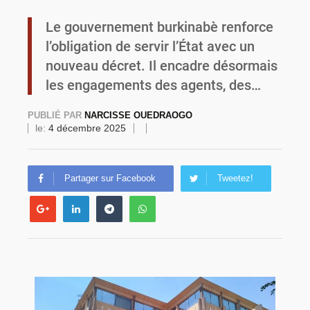
Le gouvernement burkinabè renforce
Commémoration du 4 août : Ibrahim Traoré appelle à une mobilisation totale pour la souveraineté nationale
l’obligation de servir l’État avec un
nouveau décret. Il encadre désormais
les engagements des agents, des…
PUBLIÉ PAR
NARCISSE OUEDRAOGO
le:
4 décembre 2025
Partager sur Facebook
Tweetez!