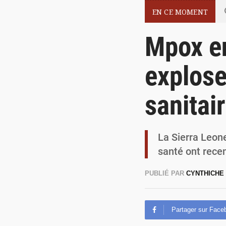
EN CE MOMENT
Mpox en
explose
sanitai
La Sierra Leone
santé ont rece
PUBLIÉ PAR
CYNTHICHE
Partager sur Face