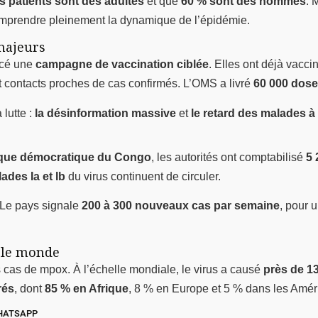
s patients sont des adultes
et que
60 % sont des hommes
. 
prendre pleinement la dynamique de l’épidémie.
majeurs
ancé une
campagne de vaccination ciblée
. Elles ont déjà vacci
 et contacts proches de cas confirmés. L’OMS a livré
60 000 dose
 lutte :
la désinformation massive
et
le retard des malades à
que démocratique du Congo
, les autorités ont comptabilisé
5 
lades Ia et Ib
du virus continuent de circuler.
s. Le pays signale
200 à 300 nouveaux cas par semaine
, pour 
 le monde
s cas de mpox. À l’échelle mondiale, le virus a causé
près de 13
rés
, dont
85 % en Afrique
, 8 % en Europe et 5 % dans les Amér
HATSAPP