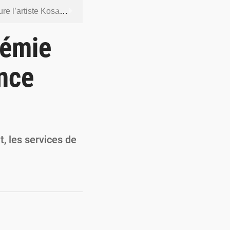
ntenus jugés contraires aux bonnes mœurs
dership et de gouvernance sécuritaire
démie
 socle de la souveraineté nationale
ence
orcer la sécurité aérienne
ur la souveraineté nationale
, les services de