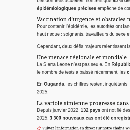
Les données actuelles montrent que
95 % de
épidémiologiques précises
empêche de com
Vaccination d’urgence et obstacles 
Pour contenir l’épidémie, les autorités ont l
haut risque : soignants, travailleurs du sexe
Cependant, deux défis majeurs ralentissent la
Une menace régionale et mondiale
La Sierra Leone n’est pas seule. En
Républi
le nombre de tests a baissé récemment, les
c
En
Ouganda
, les chiffres restent inquiétant
2025.
La variole simienne progresse dans
Depuis janvier 2022,
132 pays
ont notifié de
2025,
3 300 nouveaux cas ont été enregist
Suivez l'information en direct sur notre chaîne
W