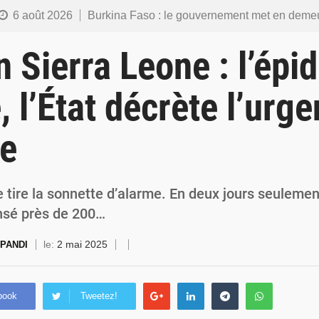
6 août 2026
Burkina Faso : le gouvernement met en demeure l’artiste Kosa Pic de retirer de toutes les plateformes, ses co
6 août 2026
Burkina Faso : la police nationale renforce les capacités de ses nouveaux responsables en matière de lea
 Sierra Leone : l’épi
5 août 2026
Commémoration du 5 août : Ibrahim Traoré appelle à faire de la Révolution progressiste populaire le
, l’État décrète l’urg
4 août 2026
Burkina Faso : l’ALP ratifie le protocole de Montréal 2014 pour renf
re
4 août 2026
Commémoration du 4 août : Ibrahim Traoré appelle à une mobilisation totale po
 tire la sonnette d’alarme. En deux jours seulement
nsé près de 200…
le:
2 mai 2025
 PANDI
book
Tweetez!