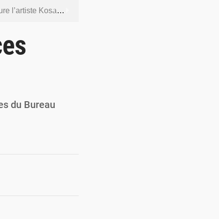
ntenus jugés contraires aux bonnes mœurs
dership et de gouvernance sécuritaire
ces
 socle de la souveraineté nationale
orcer la sécurité aérienne
ur la souveraineté nationale
es du Bureau
…