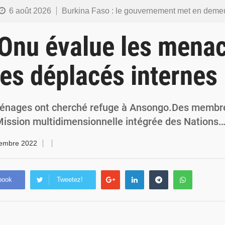
6 août 2026
Burkina Faso : le gouvernement met en demeure l’artiste Kosa Pic de retirer de toutes les plateformes, ses co
6 août 2026
Burkina Faso : la police nationale renforce les capacités de ses nouveaux responsables en matière de lea
l’Onu évalue les mena
5 août 2026
Commémoration du 5 août : Ibrahim Traoré appelle à faire de la Révolution progressiste populaire le
les déplacés internes
4 août 2026
Burkina Faso : l’ALP ratifie le protocole de Montréal 2014 pour renf
4 août 2026
Commémoration du 4 août : Ibrahim Traoré appelle à une mobilisation totale po
 ménages ont cherché refuge à Ansongo.Des membr
 Mission multidimensionnelle intégrée des Nations
tembre 2022
book
Tweetez!