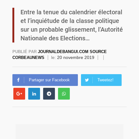
Entre la tenue du calendrier électoral
Burkina Faso : la VIDEO-verbalisation enregistre plus de 1 000 infractions en douze heures
et l’inquiétude de la classe politique
sur un probable glissement, l’Autorité
Nationale des Elections…
PUBLIÉ PAR
JOURNALDEBANGUI.COM SOURCE
le:
20 novembre 2019
CORBEAUNEWS
Partager sur Facebook
Tweetez!