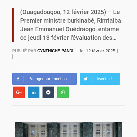
(Ouagadougou, 12 février 2025) – Le
Commémoration du 4 août : Ibrahim Traoré appelle à une mobilisation totale pour la souveraineté nationale
Premier ministre burkinabé, Rimtalba
Jean Emmanuel Ouédraogo, entame
ce jeudi 13 février l'évaluation des…
le:
12 février 2025
PUBLIÉ PAR
CYNTHICHE PANDI
Partager sur Facebook
Tweetez!