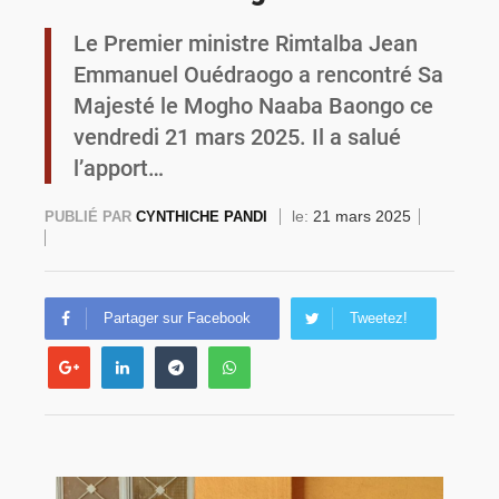
Le Premier ministre Rimtalba Jean
Commémoration du 4 août : Ibrahim Traoré appelle à une mobilisation totale pour la souveraineté nationale
Emmanuel Ouédraogo a rencontré Sa
Majesté le Mogho Naaba Baongo ce
vendredi 21 mars 2025. Il a salué
l’apport…
le:
21 mars 2025
PUBLIÉ PAR
CYNTHICHE PANDI
Partager sur Facebook
Tweetez!