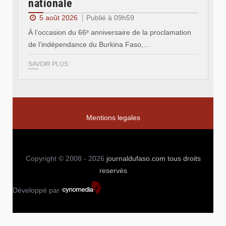
nationale
5 août 2026
Publié à 09h59
À l’occasion du 66ᵉ anniversaire de la proclamation
de l’indépendance du Burkina Faso,…
SAVOIR PLUS
Mentions legales
Copyright © 2008 - 2026
journaldufaso.com
tous droits
reservés
Développé par