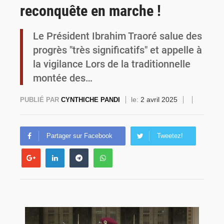
reconquête en marche !
Commémoration du 4 août : Ibrahim Traoré appelle à une mobilisation totale pour la souveraineté nationale
Le Président Ibrahim Traoré salue des
progrès "très significatifs" et appelle à
la vigilance Lors de la traditionnelle
montée des…
le:
2 avril 2025
PUBLIÉ PAR
CYNTHICHE PANDI
Partager sur Facebook
Tweetez!