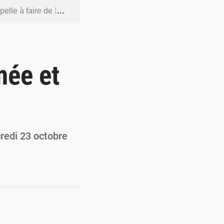
 socle de la souveraineté nationale
orcer la sécurité aérienne
ur la souveraineté nationale
mée et
actions en douze heures
 renforcer la production locale
credi 23 octobre