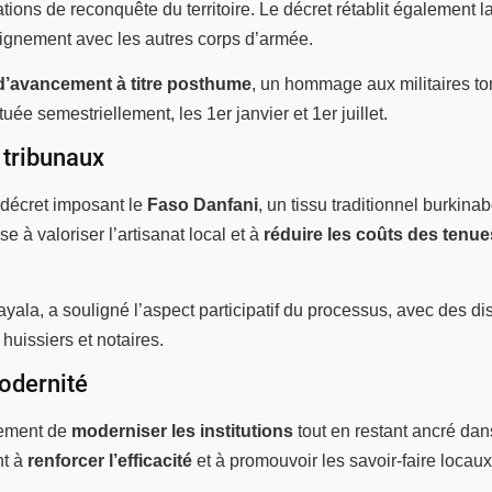
ations de reconquête du territoire. Le décret rétablit également l
lignement avec les autres corps d’armée.
’avancement à titre posthume
, un hommage aux militaires to
ée semestriellement, les 1er janvier et 1er juillet.
 tribunaux
 décret imposant le
Faso Danfani
, un tissu traditionnel burkina
e à valoriser l’artisanat local et à
réduire les coûts des tenues
yala, a souligné l’aspect participatif du processus, avec des di
 huissiers et notaires.
modernité
nement de
moderniser les institutions
tout en restant ancré dan
nt à
renforcer l’efficacité
et à promouvoir les savoir-faire locaux