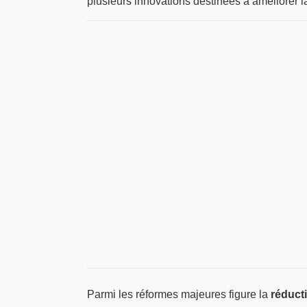
plusieurs innovations destinées à améliorer la 
Parmi les réformes majeures figure la
réducti