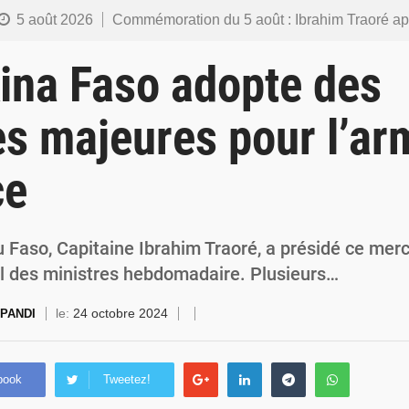
5 août 2026
Commémoration du 5 août : Ibrahim Traoré appelle à faire de la Révolution progressiste populaire le
4 août 2026
Burkina Faso : l’ALP ratifie le protocole de Montréal 2014 pour renf
ina Faso adopte des
4 août 2026
Commémoration du 4 août : Ibrahim Traoré appelle à une mobilisation totale po
s majeures pour l’ar
3 août 2026
Burkina Faso : la VIDEO-verbalisation enregistre plus de 1 000 infr
ce
3 août 2026
Burkina Faso : une usine de farine de blé à 3,1 milliards FCFA en construction pour
 Faso, Capitaine Ibrahim Traoré, a présidé ce mer
il des ministres hebdomadaire. Plusieurs…
le:
24 octobre 2024
 PANDI
book
Tweetez!