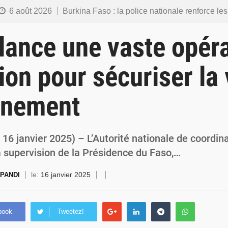
6 août 2026
Burkina Faso : la police nationale renforce les capacités de ses nouveaux responsables en matière de lea
5 août 2026
Commémoration du 5 août : Ibrahim Traoré appelle à faire de la Révolution progressiste populaire le
lance une vaste opéra
4 août 2026
Burkina Faso : l’ALP ratifie le protocole de Montréal 2014 pour renf
ion pour sécuriser la 
4 août 2026
Commémoration du 4 août : Ibrahim Traoré appelle à une mobilisation totale po
rnement
3 août 2026
Burkina Faso : la VIDEO-verbalisation enregistre plus de 1 000 infr
6 janvier 2025) – L’Autorité nationale de coordina
a supervision de la Présidence du Faso,…
le:
16 janvier 2025
 PANDI
book
Tweetez!