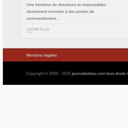
Une trentaine de directeurs et responsables
récemment nommés à des postes de
commandement…
SAVOIR PLUS
Mentions legales
Copyright © 2008 - 2026
journaldufaso.com
tous droits 