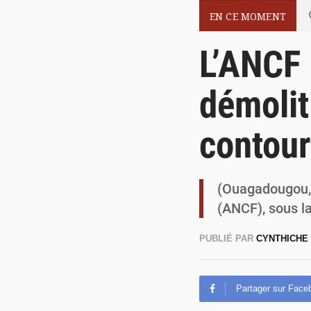
EN CE MOMENT
L’ANCF 
démolit
contou
(Ouagadougou, 1
(ANCF), sous l
PUBLIÉ PAR
CYNTHICHE
Partager sur Face