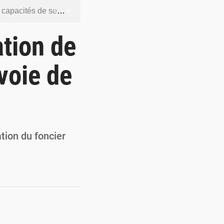
dership et de gouvernance sécuritaire
 socle de la souveraineté nationale
tion de
orcer la sécurité aérienne
voie de
ur la souveraineté nationale
actions en douze heures
tion du foncier